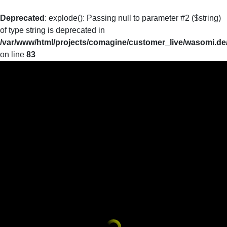
Deprecated
: explode(): Passing null to parameter #2 ($string)
of type string is deprecated in
/var/www/html/projects/comagine/customer_live/wasomi.de
on line
83
Vom Anfang bis heute
Ankommen
Ankommen
BU
BU
Einsteigen
Einsteigen
Eintauchen
Eintauchen
Das Plastikzeitalter
Das Plastikzeitalter
Vom Anfang bis heute
Vom Anfang bis heute