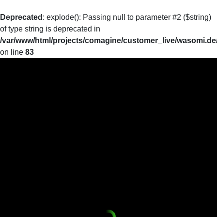
Deprecated
: explode(): Passing null to parameter #2 ($string)
of type string is deprecated in
/var/www/html/projects/comagine/customer_live/wasomi.de
on line
83
WASoMi Lab
Mikroplastik sichtbar machen
Mikroplastik entfernen
Mikroplastik wiederverwerten
Lust auf ein Treffen?
WASoMI Film
Ankommen
Ankommen
BU
BU
Einsteigen
Einsteigen