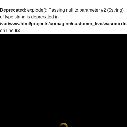
Deprecated
: explode(): Passing null to parameter #2 ($string)
of type string is deprecated in
/var/www/html/projects/comagine/customer_live/wasomi.de
on line
83
WASoMi Lab
Mikroplastik sichtbar machen
Mikroplastik entfernen
Mikroplastik wiederverwerten
Lust auf ein Treffen?
WASoMI Film
Ankommen
Ankommen
BU
BU
Einsteigen
Einsteigen